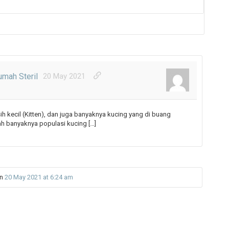
umah Steril
20 May 2021
ih kecil (Kitten), dan juga banyaknya kucing yang di buang
 banyaknya populasi kucing […]
n
20 May 2021 at 6:24 am