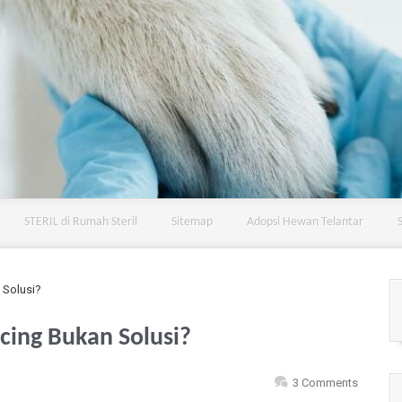
STERIL di Rumah Steril
Sitemap
Adopsi Hewan Telantar
Solusi?
ing Bukan Solusi?
3 Comments