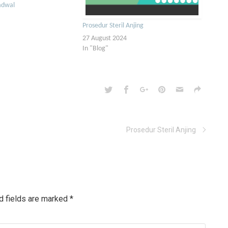
Jadwal
Prosedur Steril Anjing
27 August 2024
In "Blog"
Prosedur Steril Anjing
d fields are marked
*