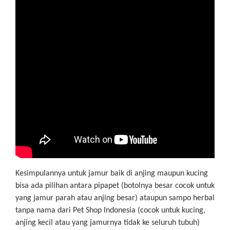
Kesimpulannya untuk jamur baik di anjing maupun kucing
bisa ada pilihan antara pipapet (botolnya besar cocok untuk
yang jamur parah atau anjing besar) ataupun sampo herbal
tanpa nama dari Pet Shop Indonesia (cocok untuk kucing,
anjing kecil atau yang jamurnya tidak ke seluruh tubuh)