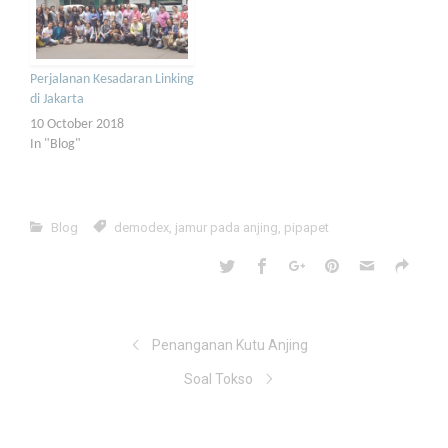
Perjalanan Kesadaran Linking
di Jakarta
10 October 2018
In "Blog"
Blog
demodex
,
jamur pada anjing
,
pipapet
Penanganan Kutu Anjing
Soal Tokso