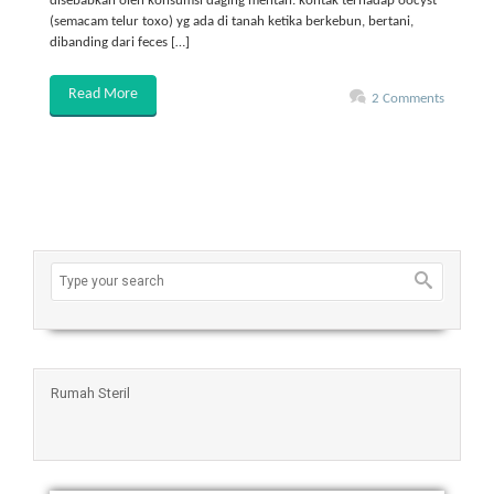
disebabkan oleh konsumsi daging mentah. kontak terhadap oocyst
(semacam telur toxo) yg ada di tanah ketika berkebun, bertani,
dibanding dari feces […]
Read More
2 Comments
Rumah Steril