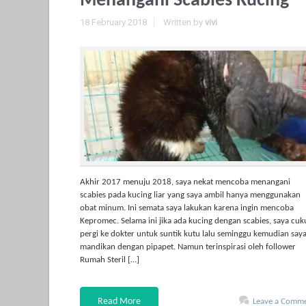
Menangani Scabies Kucing
18 February 2018
Written by
vivi
Akhir 2017 menuju 2018, saya nekat mencoba menangani
scabies pada kucing liar yang saya ambil hanya menggunakan
obat minum. Ini semata saya lakukan karena ingin mencoba
Kepromec. Selama ini jika ada kucing dengan scabies, saya cu
pergi ke dokter untuk suntik kutu lalu seminggu kemudian say
mandikan dengan pipapet. Namun terinspirasi oleh follower
Rumah Steril […]
Read More
Leave a Comm