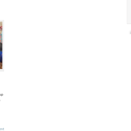
kup
a
ent